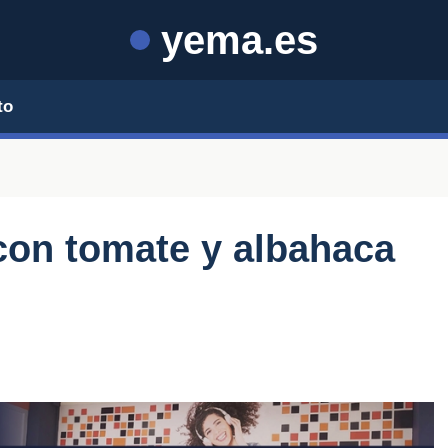
yema.es
to
 con tomate y albahaca