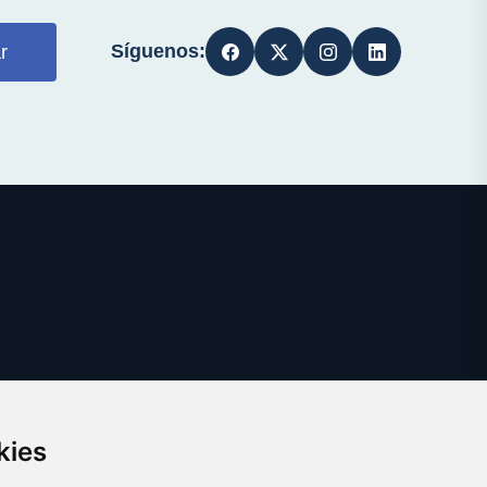
Síguenos:
r
kies