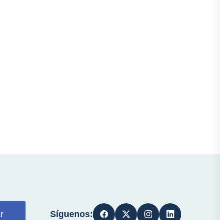
Síguenos:
r