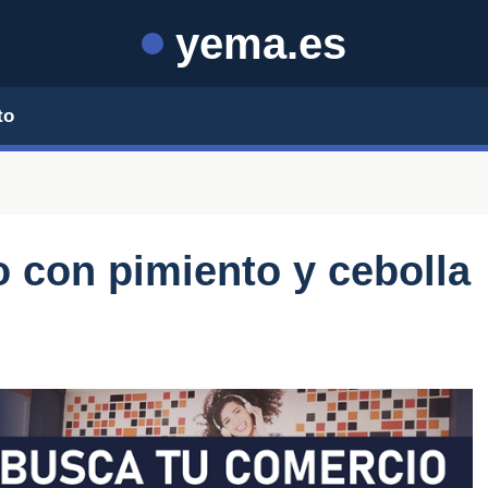
yema.es
to
 con pimiento y cebolla