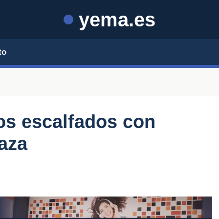
yema.es
to
os escalfados con
aza