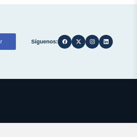
Síguenos:
r