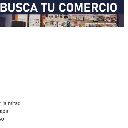
 la mitad
cada
so