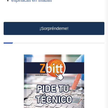
espinacas en sílabas
¡Sorpréndeme!