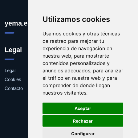
Utilizamos cookies
yema.es
Usamos cookies y otras técnicas
de rastreo para mejorar tu
experiencia de navegación en
Legal
nuestra web, para mostrarte
contenidos personalizados y
anuncios adecuados, para analizar
Legal
el tráfico en nuestra web y para
Cookies
comprender de donde llegan
Contacto
nuestros visitantes.
Aceptar
Rechazar
Update cookies preferences
Configurar
Copyright © 2025 yema.es