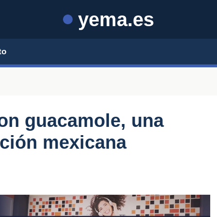
yema.es
to
con guacamole, una
ación mexicana