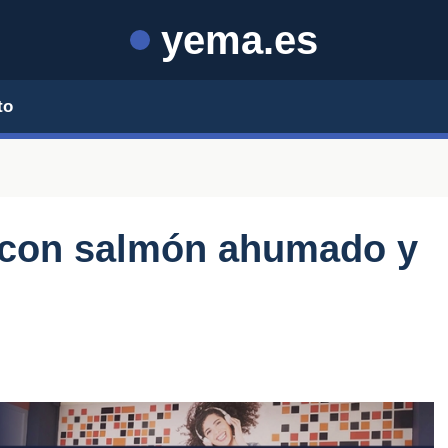
yema.es
to
 con salmón ahumado y