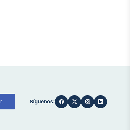
Síguenos:
r