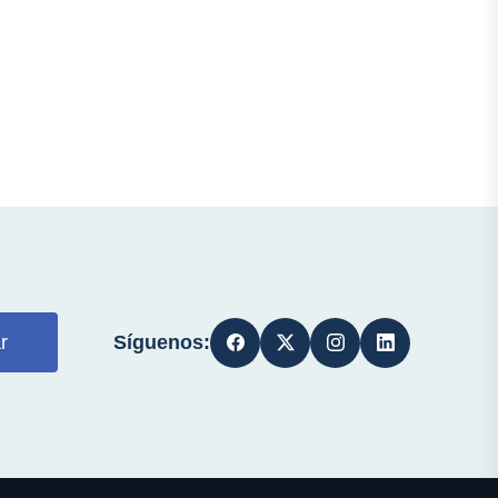
Síguenos:
r